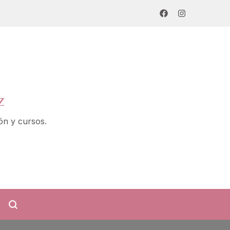
z
ón y cursos.