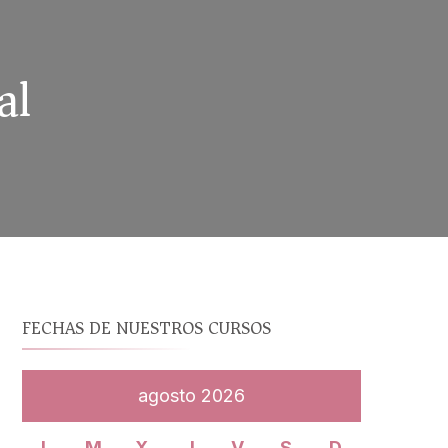
al
FECHAS DE NUESTROS CURSOS
agosto 2026
L
M
X
J
V
S
D