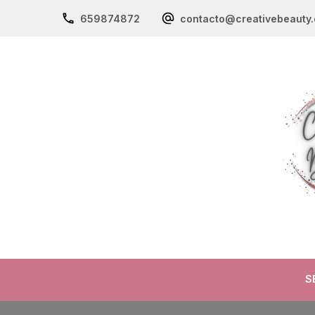
659874872
contacto@creativebeauty.
S